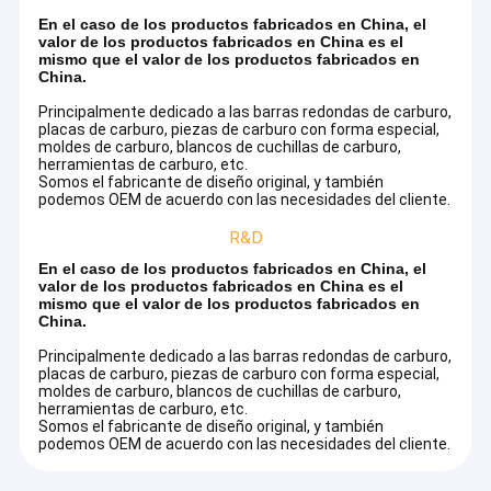
En el caso de los productos fabricados en China, el
valor de los productos fabricados en China es el
mismo que el valor de los productos fabricados en
China.
Principalmente dedicado a las barras redondas de carburo,
placas de carburo, piezas de carburo con forma especial,
moldes de carburo, blancos de cuchillas de carburo,
herramientas de carburo, etc.
Somos el fabricante de diseño original, y también
podemos OEM de acuerdo con las necesidades del cliente.
R&D
En el caso de los productos fabricados en China, el
valor de los productos fabricados en China es el
mismo que el valor de los productos fabricados en
China.
Principalmente dedicado a las barras redondas de carburo,
Hogar
placas de carburo, piezas de carburo con forma especial,
moldes de carburo, blancos de cuchillas de carburo,
En el caso de los productos fabricados en China, el valor de
herramientas de carburo, etc.
los productos fabricados en China es el mismo que el valor
Productos
Somos el fabricante de diseño original, y también
de los productos fabricados en China.
podemos OEM de acuerdo con las necesidades del cliente.
Sobre nosotros
Fundada en 2013, está ubicada en la ciudad de Meishan,
provincia de Sichuan, China.