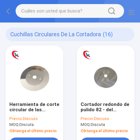
Cuchillas Circulares De La Cortadora
(16)
Herramienta de corte
Cortador redondo de
circular de las
pulido 82 - del
cuchillas de la
carburo de
Precio:
Discuss
Precio:
Discuss
cortadora del
tungsteno cortador
MOQ:
Discuta
MOQ:
Discuta
carburo redondo
de la sierra de la
para la industria de
dureza que muele 92
Obtenga el último precio
Obtenga el último precio
papel