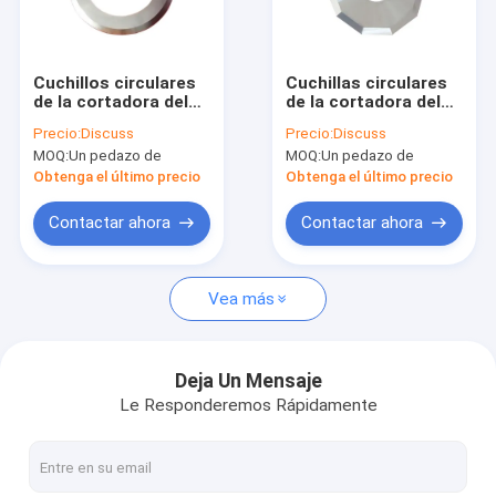
Viaje de la fábrica
Control de calidad
Cuchillos circulares
Cuchillas circulares
de la cortadora del
de la cortadora del
Éntrenos en contacto con
carburo de la cuchilla
CNC alrededor de la
Precio:
Discuss
Precio:
Discuss
industrial de la
hoja de sierra
MOQ:
Un pedazo de
MOQ:
Un pedazo de
máquina que raja
circular del carburo
Noticias
Obtenga el último precio
Obtenga el último precio
Pida una cita
Contactar ahora
Contactar ahora
Vea más
Herramienta de carburo de tungsteno
Partes movibles del carburo de tungsteno
Deja Un Mensaje
Le Responderemos Rápidamente
Carburo que acanala los partes movibles
Partes movibles que muelen del carburo