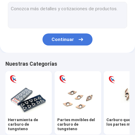
barra del carburo de tungsteno
El carburo de tungsteno muere
Herramientas mineras del carburo de tungsteno
Continuar
Tiras del carburo de tungsteno
placa del carburo de tungsteno
Nuestras Categorías
Cuchillas circulares de la cortadora
Piezas del desgaste del carburo de tungsteno
Herramienta de la carpintería del carburo de tungsteno
Barra de taladro del carburo
Herramienta de
Partes movibles del
Carburo que a
Shell Milling Cutter
carburo de
carburo de
los partes mov
tungsteno
tungsteno