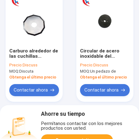
Carburo alrededor de
Circular de acero
las cuchillas
inoxidable del
circulares de la
espacio en blanco
Precio:
Discuss
Precio:
Discuss
cortadora 89 HRC
que raja la ronda de
MOQ:
Discuta
MOQ:
Un pedazo de
para cortar las
las cuchillas para la
cuchillas circulares
carpintería
Obtenga el último precio
Obtenga el último precio
de la cortadora de la
tela de papel
Contactar ahora
Contactar ahora
Ahorre su tiempo
Permítanos contactar con los mejores
productos con usted.