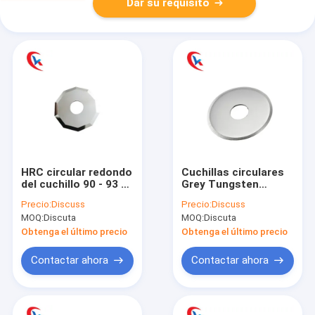
Dar su requisito
HRC circular redondo
Cuchillas circulares
del cuchillo 90 - 93 de
Grey Tungsten
las cuchillas de la
Carbide Cutting Disc
Precio:
Discuss
Precio:
Discuss
cortadora para
de la cortadora del
MOQ:
Discuta
MOQ:
Discuta
cortar la tela de
grano fino con el filo
papel
Obtenga el último precio
Obtenga el último precio
Contactar ahora
Contactar ahora