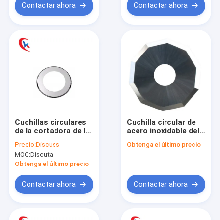
Contactar ahora
Contactar ahora
Cuchillas circulares
Cuchilla circular de
de la cortadora de la
acero inoxidable del
cuenta fina
carburo de
Precio:
Discuss
Obtenga el último precio
modificadas para
tungsteno para la
MOQ:
Discuta
requisitos
cuchilla de cortador
particulares para la
del papel de máquina
Obtenga el último precio
industria de
de la fibra
empaquetado
Contactar ahora
Contactar ahora