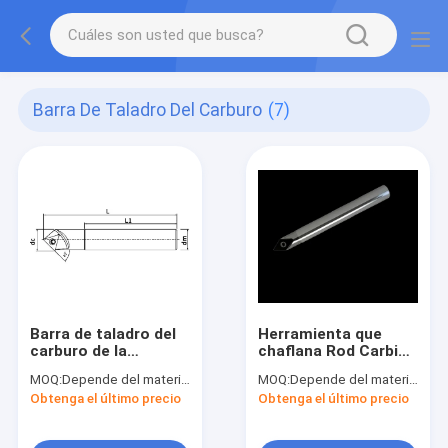
Barra De Taladro Del Carburo
(7)
Barra de taladro del
Herramienta que
carburo de la
chaflana Rod Carbide
herramienta del ° que
Boring Bar del punto
MOQ:
Depende del material y del tamaño
MOQ:
Depende del material y del tamaño
chaflana SSP-45 para
fijo
Obtenga el último precio
Obtenga el último precio
procesar las piezas
de acero y las piezas
de la aleación