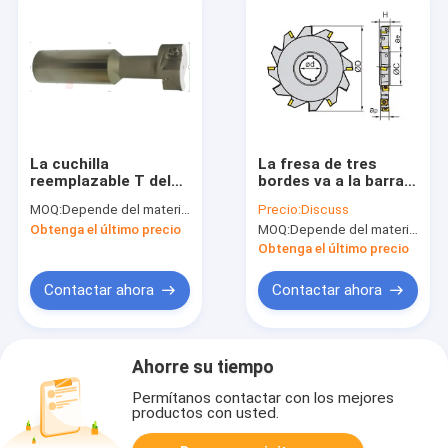
La cuchilla
La fresa de tres
reemplazable T del
bordes va a la barra
alto rendimiento
de taladro del
MOQ:
Depende del material y del tamaño
Precio:
Discuss
formó la caña que
carburo de las
Obtenga el último precio
MOQ:
Depende del material y del tamaño
molía con el carburo
cuchillas de la serie
a prueba de golpes
MPHT06/08/12
Obtenga el último precio
Contactar ahora
Contactar ahora
Ahorre su tiempo
Permítanos contactar con los mejores
productos con usted.