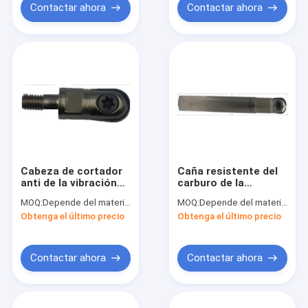
Contactar ahora
Contactar ahora
Cabeza de cortador
Caña resistente del
anti de la vibración
carburo de la
de la aleación dura
sacudida durable
MOQ:
Depende del material y del tamaño
MOQ:
Depende del material y del tamaño
T2139 conveniente
T2139 para las
Obtenga el último precio
Obtenga el último precio
para las cuchillas
cuchillas grandes de
grandes de la marca
la marca
Contactar ahora
Contactar ahora