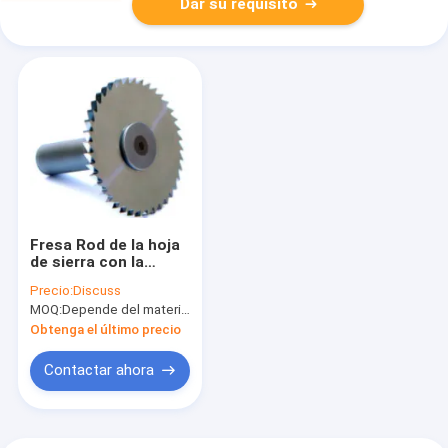
Dar su requisito
Fresa Rod de la hoja
de sierra con la
buena barra de
Precio:
Discuss
taladro sísmica del
MOQ:
Depende del material y del tamaño
carburo del
funcionamiento
Obtenga el último precio
Contactar ahora