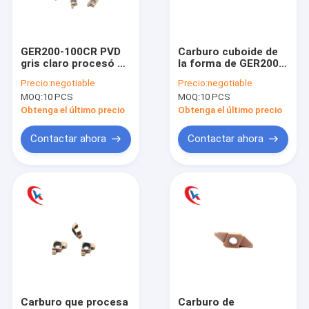
Viaje de la fábrica
Control de calidad
GER200-100CR PVD
Carburo cuboide de
gris claro procesó el
la forma de GER200-
Éntrenos en contacto con
carburo de los
100BR que acanala
Precio:
negotiable
Precio:
negotiable
objetos que
los partes movibles
MOQ:
10 PCS
MOQ:
10 PCS
acanalaba los partes
para las máquinas
Noticias
movibles
del CNC
Obtenga el último precio
Obtenga el último precio
Pida una cita
Contactar ahora
Contactar ahora
Herramienta de carburo de tungsteno
Partes movibles del carburo de tungsteno
Carburo que acanala los partes movibles
Partes movibles que muelen del carburo
Carburo que procesa
Carburo de