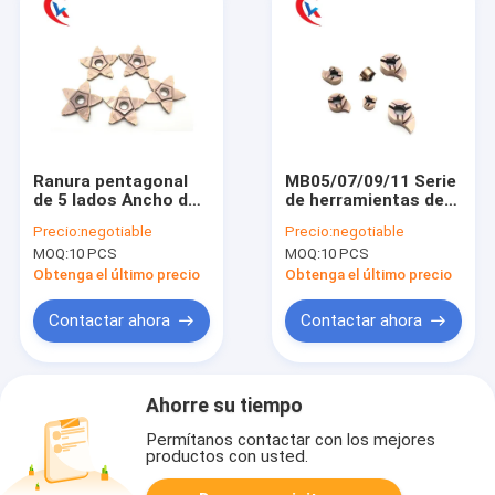
Ranura pentagonal
MB05/07/09/11 Serie
de 5 lados Ancho de
de herramientas de
1,0-3,0 mm
separación de comas
Precio:
negotiable
Precio:
negotiable
Soluciones de
HRA 91.8 para
MOQ:
10 PCS
MOQ:
10 PCS
procesamiento de
insertos de ranurado
vanguardia Plaquitas
de carburo para
Obtenga el último precio
Obtenga el último precio
de ranurado de
máquinas CNC
carburo
Contactar ahora
Contactar ahora
Ahorre su tiempo
Permítanos contactar con los mejores
productos con usted.