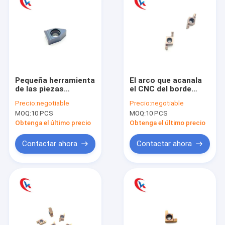
Pequeña herramienta
El arco que acanala
de las piezas
el CNC del borde
TGUN800-060 para el
trabaja a máquina
Precio:
negotiable
Precio:
negotiable
carburo industrial
para GER200-100DR
MOQ:
10 PCS
MOQ:
10 PCS
que acanala los
Carbide Grooving
partes movibles
Inserts
Obtenga el último precio
Obtenga el último precio
Contactar ahora
Contactar ahora
Hogar
Productos
Sobre nosotros