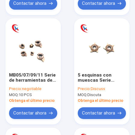
carburo
Contactar ahora
Contactar ahora
MB05/07/09/11 Serie
5 esquinas con
de herramientas de
muescas Serie
separación de comas
PENTA24N Plaquitas
Precio:
negotiable
Precio:
Discuss
HRA 91.8 para
de ranurado de
MOQ:
10 PCS
MOQ:
Discuta
insertos de ranurado
carburo de larga
de carburo para
duración y bajo
Obtenga el último precio
Obtenga el último precio
máquinas CNC
desgaste
Contactar ahora
Contactar ahora