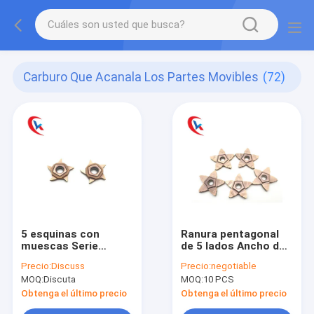
Carburo Que Acanala Los Partes Movibles
(72)
5 esquinas con
Ranura pentagonal
muescas Serie
de 5 lados Ancho de
PENTA24N Plaquitas
1,0-3,0 mm
Precio:
Discuss
Precio:
negotiable
de ranurado de
Soluciones de
MOQ:
Discuta
MOQ:
10 PCS
carburo de larga
procesamiento de
duración y bajo
vanguardia Plaquitas
Obtenga el último precio
Obtenga el último precio
desgaste
de ranurado de