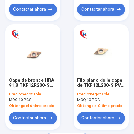
Partes movibles del carburo para el aluminio
movibles se inclinó
filo
Contactar ahora
Contactar ahora
Capa de bronce HRA
Filo plano de la capa
91,8 TKF12R200-S
de TKF12L200-S PVD
para el carburo del
número 2 para el
Precio:
negotiable
Precio:
negotiable
cortador del
carburo que acanala
MOQ:
10 PCS
MOQ:
10 PCS
segmento que
los partes movibles
acanala los partes
Obtenga el último precio
Obtenga el último precio
movibles
Contactar ahora
Contactar ahora