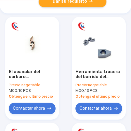
Dar su requisito
El acanalar del
Herramienta trasera
carburo
del barrido del
ABW23R5005/ABW23R5015/ABW23R5020
carburo TGUN100-
Precio:
negotiable
Precio:
negotiable
inserta anchura de
060 para el carburo
MOQ:
10 PCS
MOQ:
10 PCS
surco de 0.05-0.2
confiable del
milímetros
funcionamiento que
Obtenga el último precio
Obtenga el último precio
acanala los partes
movibles
Contactar ahora
Contactar ahora