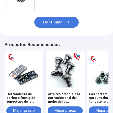
modificada para requisitos
particulares
Continuar
Productos Recomendados
Herramienta de
Alta resistencia a la
Las herramien
carburo fuerte de
corrosión anti del
carburo duras
tungsteno de la
moho de las
tungsteno de l
resistencia de
herramientas de
aleación de la 
desgaste de los
carburo de
precisión
Mejor precio
Mejor precio
Mejor pre
tenedores de Shim
tungsteno de la
modificaron p