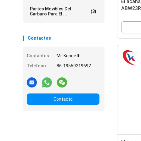
El acana
ABW23R
Partes Movibles Del
(3)
Carburo Para El ...
inserta 
0.2 milí
Contactos
Contactos:
Mr. Kenneth
Teléfono:
86-19559219692
Contacto