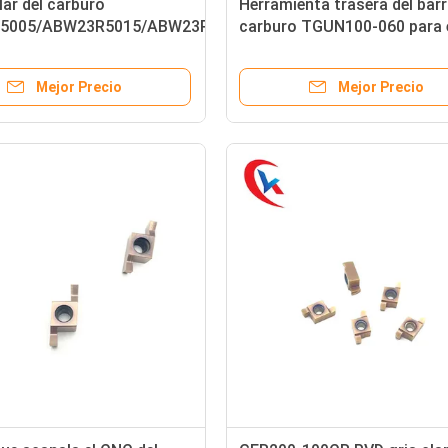
lar del carburo
Herramienta trasera del barr
5005/ABW23R5015/ABW23R5020
carburo TGUN100-060 para 
anchura de surco de 0.05-
carburo confiable del
metros
funcionamiento que acanala
Mejor Precio
Mejor Precio
partes movibles