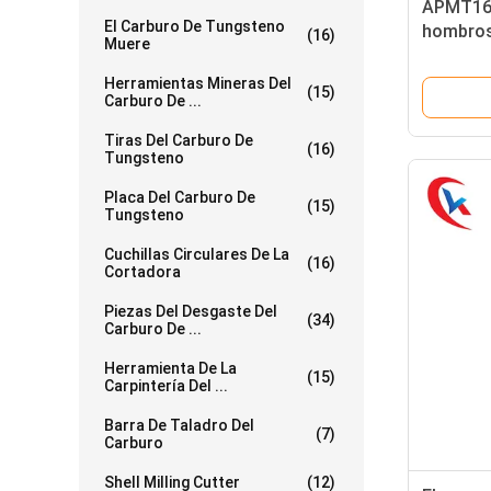
APMT160
El Carburo De Tungsteno
hombros
(16)
Muere
muelen q
acero, p
Herramientas Mineras Del
(15)
Carburo De ...
de acero
Tiras Del Carburo De
(16)
Tungsteno
Placa Del Carburo De
(15)
Tungsteno
Cuchillas Circulares De La
(16)
Cortadora
Piezas Del Desgaste Del
(34)
Carburo De ...
Herramienta De La
(15)
Carpintería Del ...
Barra De Taladro Del
(7)
Carburo
Shell Milling Cutter
(12)