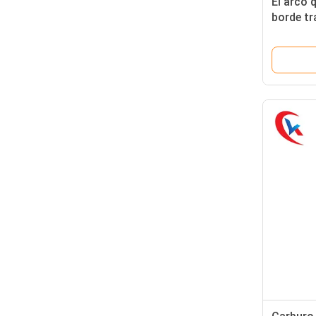
El arco 
borde tr
GER200-
Inserts