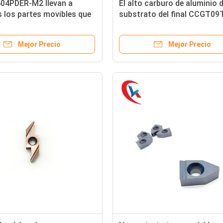
4PDER-M2 llevan a
El alto carburo de aluminio d
 los partes movibles que
substrato del final CCGT09
ue procesan las piezas de
AK inserta para el aluminio
artes movibles que muelen
Mejor Precio
Mejor Precio
 inoxidables del carburo