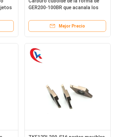
ro
Carburo cuboide de la forma de
bjetos
GER200-100BR que acanala los
vibles
partes movibles para las
máquinas del CNC
Mejor Precio