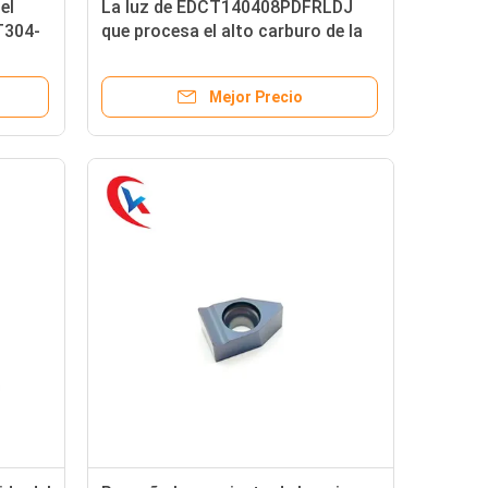
el
La luz de EDCT140408PDFRLDJ
T304-
que procesa el alto carburo de la
alta vida del final inserta para el
aluminio
Mejor Precio