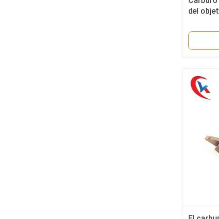
Carburo 
del obj
acanala 
El carbu