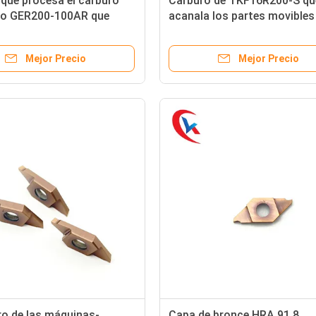
que procesa el carburo
Carburo de TKF16R200-S qu
eto GER200-100AR que
acanala los partes movibles
los partes movibles
dureza Gray Color ligero de
91,8
Mejor Precio
Mejor Precio
ro de las máquinas-
Capa de bronce HRA 91,8