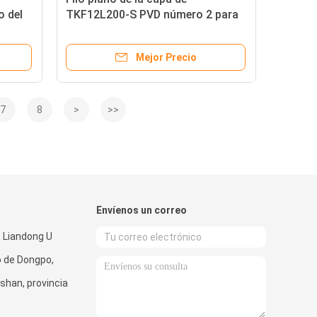
o del
TKF12L200-S PVD número 2 para
el carburo que acanala los partes
movibles
Mejor Precio
7
8
>
>>
Envíenos un correo
, Liandong U
to de Dongpo,
shan, provincia