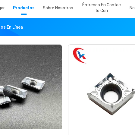
Éntrenos En Contac
gar
Productos
Sobre Nosotros
No
To Con
tos En Línea