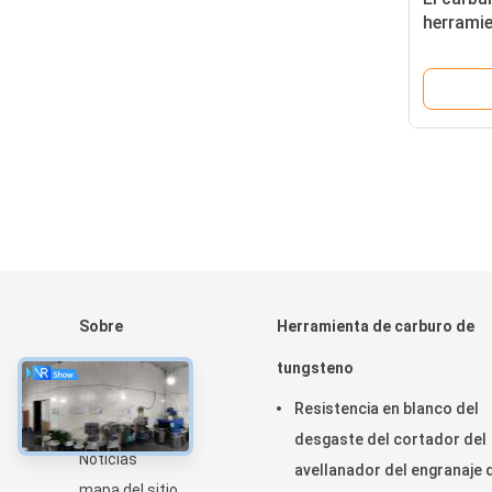
herrami
HRA 91,8
movibles 
Sobre
Herramienta de carburo de
Hogar
tungsteno
Productos
Resistencia en blanco del
Sobre nosotros
desgaste del cortador del
Noticias
avellanador del engranaje 
mapa del sitio