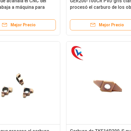
que acanala el CNC del
GER200-100CR PVD gris cla
abaja a máquina para
procesó el carburo de los o
100DR Carbide Grooving
que acanalaba los partes mo
Mejor Precio
Mejor Precio