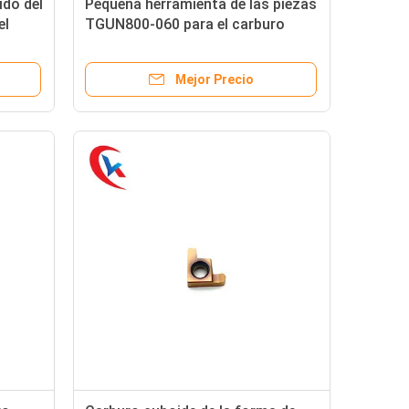
ido del
Pequeña herramienta de las piezas
el
TGUN800-060 para el carburo
industrial que acanala los partes
 los
movibles
Mejor Precio