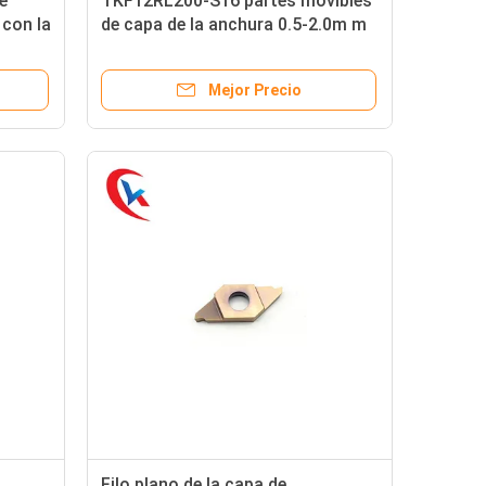
e
TKF12RL200-S16 partes movibles
 con la
de capa de la anchura 0.5-2.0m m
 HRA
PVD para la ranura rotatoria de los
tornos
Mejor Precio
Filo plano de la capa de