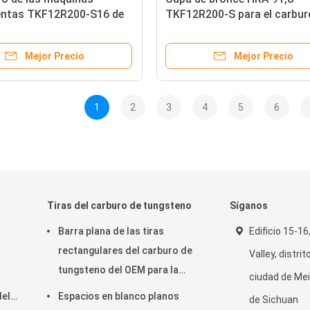
entas TKF12R200-S16 de
TKF12R200-S para el carbur
 que acanalaba los partes
cortador del segmento que
se inclinó filo
acanala los partes movibles
Mejor Precio
Mejor Precio
1
2
3
4
5
6
Tiras del carburo de tungsteno
Síganos
Barra plana de las tiras
Edificio 15-16
rectangulares del carburo de
Valley, distri
tungsteno del OEM para la
ciudad de Mei
madera sólida
del
Espacios en blanco planos
de Sichuan