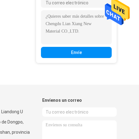
Envíe
Envíenos un correo
, Liandong U
to de Dongpo,
shan, provincia