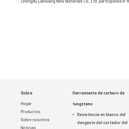
Chengdu Lianxiang New Materials Co., Ltd. participated in 
Sobre
Herramienta de carburo de
Hogar
tungsteno
Productos
Resistencia en blanco del
Sobre nosotros
desgaste del cortador del
Noticias