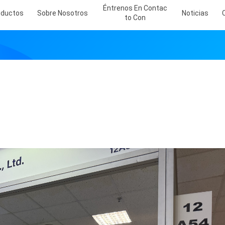
Éntrenos En Contac
oductos
Sobre Nosotros
Noticias
To Con