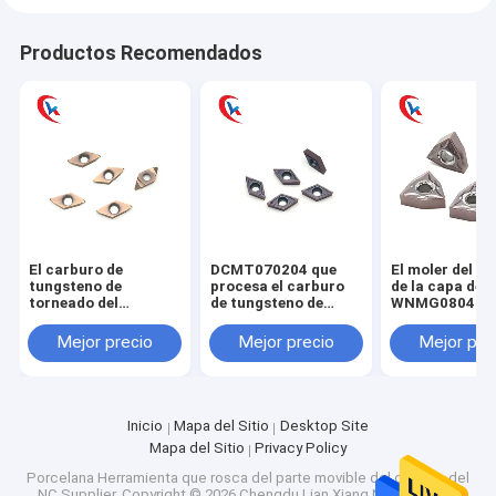
Productos Recomendados
El carburo de
DCMT070204 que
El moler del c
tungsteno de
procesa el carburo
de la capa de
torneado del
de tungsteno de
WNMG080404
cortador
acero de las piezas
PVD inserta el
TKFT12RB6000 del
inserta la capa física
acabamiento 
Mejor precio
Mejor precio
Mejor pre
hilo inserta la capa
acero inoxidab
de bronce HRA 91,8
Inicio
Mapa del Sitio
Desktop Site
Mapa del Sitio
Privacy Policy
Porcelana Herramienta que rosca del parte movible del carburo del
NC Supplier.
Copyright © 2026 Chengdu Lian Xiang New Material