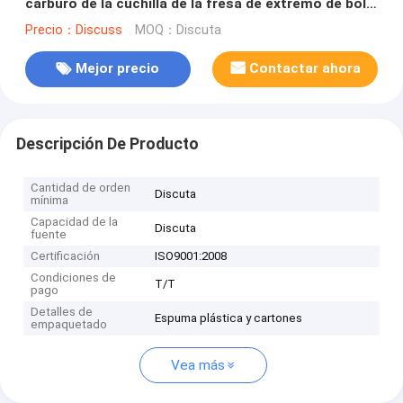
carburo de la cuchilla de la fresa de extremo de bola
de Hitachi Tong Insert R15
Precio：Discuss
MOQ：Discuta
Mejor precio
Contactar ahora
Descripción De Producto
Cantidad de orden
Discuta
mínima
Capacidad de la
Discuta
fuente
Certificación
ISO9001:2008
Condiciones de
T/T
pago
Detalles de
Espuma plástica y cartones
empaquetado
Vea más