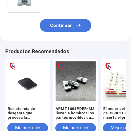
bola de Hitachi Tong Insert R15
Continuar
Productos Recomendados
Resistencia de
APMT1604PDER-M2
El moler del h
desgaste que
llevan a hombros los
de R390 11T3
procesa la
partes movibles que
inserta el pro
herramienta de
muelen que procesan
las piezas de a
carburo no estándar
las piezas de acero,
partes movible
Mejor precio
Mejor precio
Mejor pre
de tungsteno de la
partes movibles que
muelen de ace