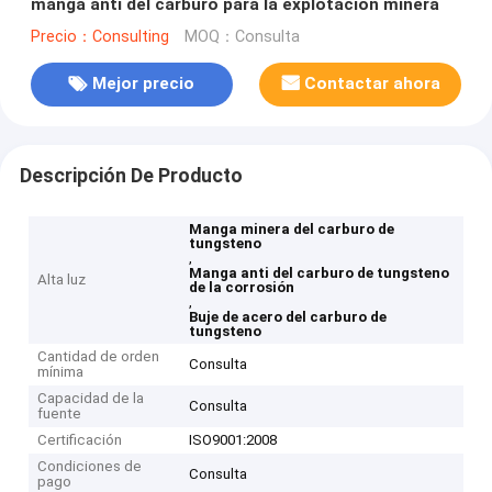
manga anti del carburo para la explotación minera
Precio：Consulting
MOQ：Consulta
Mejor precio
Contactar ahora
Descripción De Producto
Manga minera del carburo de
tungsteno
,
Manga anti del carburo de tungsteno
Alta luz
de la corrosión
,
Buje de acero del carburo de
tungsteno
Cantidad de orden
Consulta
mínima
Capacidad de la
Consulta
fuente
Certificación
ISO9001:2008
Condiciones de
Consulta
pago